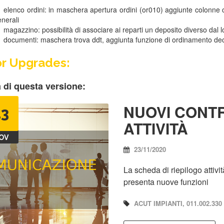
elenco ordini: in maschera apertura ordini (or010) aggiunte colonne co
nerali
magazzino: possibilità di associare ai reparti un deposito diverso dal
documenti: maschera trova ddt, aggiunta funzione di ordinamento d
r Upgrades:
 di questa versione:
NUOVI CONTR
23
ATTIVITÀ
OV
23/11/2020
La scheda di riepilogo attivi
presenta nuove funzioni
ACUT IMPIANTI, 011.002.330