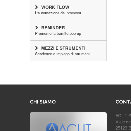
WORK FLOW
L'automazione dei processi
REMINDER
Promemoria tramite pop-up
MEZZI E STRUMENTI
Scadenze e impiego di strumenti
CHI SIAMO
CONT
ACUT Se
Viale de
25123 Br