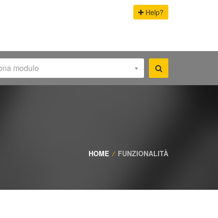
Help?
iona modulo
HOME
/
FUNZIONALITÀ