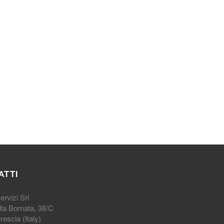
ATTI
rvizi Srl
lla Bornata, 38/C
escia (Italy)