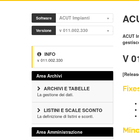
ACU
ACUT Impianti
Software
v 011.002.330
Versione
ACUT Im
gestisc
INFO
V 0
v 011.002.330
[Releas
Area Archivi
Fixe
ARCHIVI E TABELLE
La gestione dei dati.
LISTINI E SCALE SCONTO
La definizione di listini e sconti.
Mino
Area Amministrazione