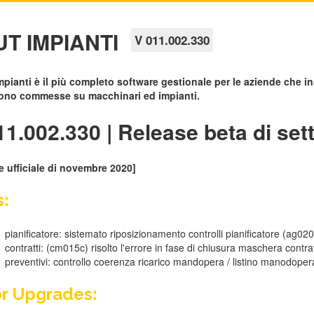
T IMPIANTI
V 011.002.330
pianti è il più completo software gestionale per le aziende che in
ono commesse su macchinari ed impianti.
11.002.330 | Release beta di se
e ufficiale di novembre 2020]
s:
pianificatore: sistemato riposizionamento controlli pianificatore (ag02
contratti: (cm015c) risolto l'errore in fase di chiusura maschera contra
preventivi: controllo coerenza ricarico mandopera / listino manodoper
r Upgrades: