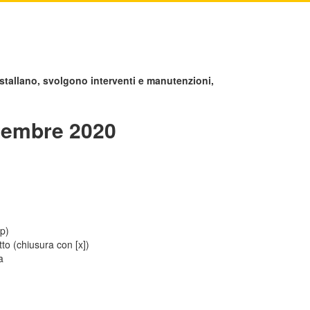
stallano, svolgono interventi e manutenzioni,
ttembre 2020
0p)
tto (chiusura con [x])
a