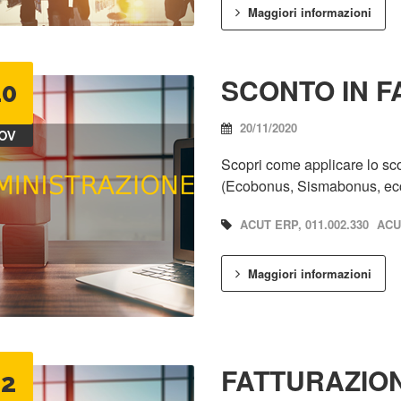
Maggiori informazioni
SCONTO IN F
20
20/11/2020
OV
Scopri come applicare lo scon
(Ecobonus, Sismabonus, ecc.
ACUT ERP, 011.002.330
ACUT
Maggiori informazioni
FATTURAZION
12