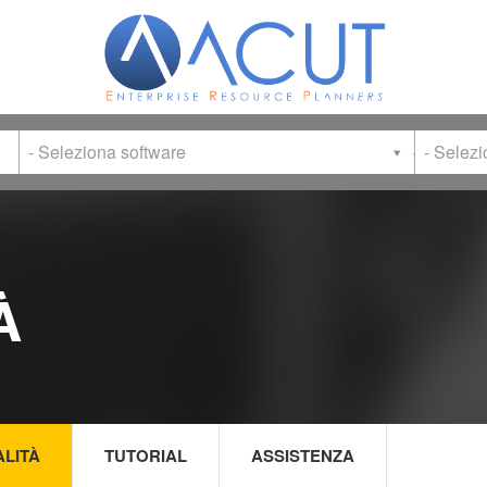
- Seleziona software
- Selez
À
ALITÀ
TUTORIAL
ASSISTENZA