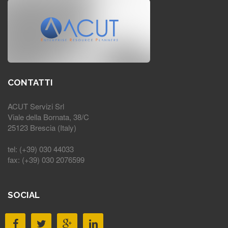
CONTATTI
ACUT Servizi Srl
Viale della Bornata, 38/C
25123 Brescia (Italy)
tel: (+39) 030 44033
fax: (+39) 030 2076599
SOCIAL