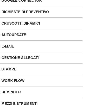
GOOGLE CONNECTOR
RICHIESTE DI PREVENTIVO
atturazione elettronica - pagamento
CRUSCOTTI DINAMICI
con scadenze manuali
AUTOUPDATE
uesta guida illustra quali campi compilare per
estire scadenze manuali su fatture elettroniche
E-MAIL
GESTIONE ALLEGATI
LEGGI
STAMPE
WORK FLOW
REMINDER
MEZZI E STRUMENTI