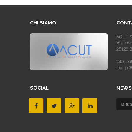
CHI SIAMO
CONT
ACUT Se
Viale de
25123 Br
tel: (+3
fax: (+
SOCIAL
NEWS