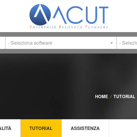
- Seleziona software
- Selez
HOME
/
TUTORIAL
ALITÀ
TUTORIAL
ASSISTENZA