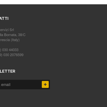
ATTI
rvizi Srl
lla Bornata, 38/C
escia (Italy)
9) 030 44033
39) 030 2076599
LETTER