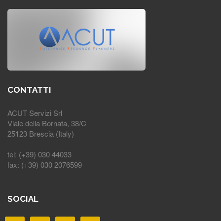
CONTATTI
ACUT Servizi Srl
Viale della Bornata, 38/C
25123 Brescia (Italy)
tel: (+39) 030 44033
fax: (+39) 030 2076599
SOCIAL