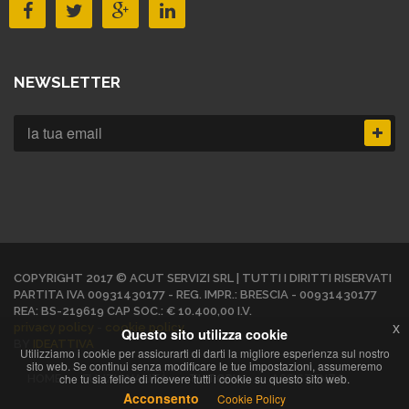
NEWSLETTER
COPYRIGHT 2017 © ACUT SERVIZI SRL | TUTTI I DIRITTI RISERVATI
PARTITA IVA 00931430177 - REG. IMPR.: BRESCIA - 00931430177
REA: BS-219619 CAP SOC.: € 10.400,00 I.V.
privacy policy
-
cookie policy
x
Questo sito utilizza cookie
BY
IDEATTIVA
Utilizziamo i cookie per assicurarti di darti la migliore esperienza sul nostro
sito web. Se continui senza modificare le tue impostazioni, assumeremo
che tu sia felice di ricevere tutti i cookie su questo sito web.
HOME
FUNZIONALITÀ
TUTORIAL
ASSISTENZA
Acconsento
Cookie Policy