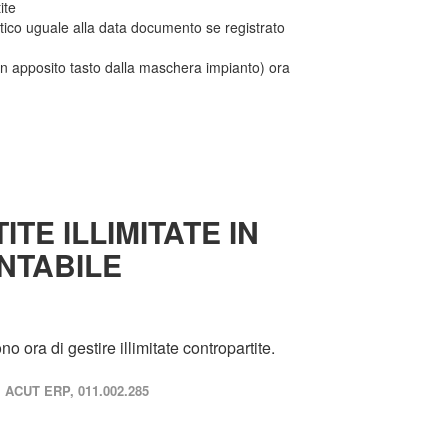
ite
tico uguale alla data documento se registrato
i con apposito tasto dalla maschera impianto) ora
TE ILLIMITATE IN
NTABILE
o ora di gestire illimitate contropartite.
ACUT ERP, 011.002.285