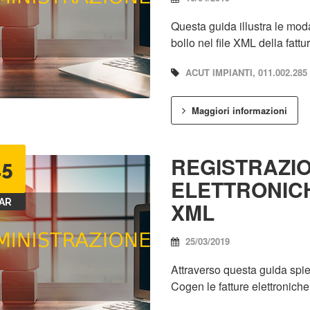
Questa guida illustra le moda
bollo nel file XML della fattu
ACUT IMPIANTI, 011.002.285
Maggiori informazioni
REGISTRAZI
25
ELETTRONICH
AR
XML
25/03/2019
Attraverso questa guida spi
Cogen le fatture elettronich