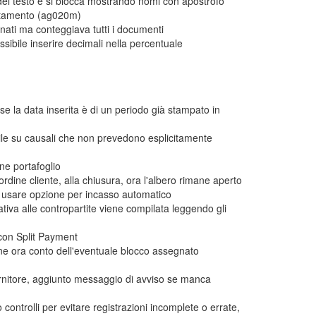
del testo e si blocca mostrando nomi con apostrofo
ntamento (ag020m)
nati ma conteggiava tutti i documenti
ssibile inserire decimali nella percentuale
se la data inserita è di un periodo già stampato in
ile su causali che non prevedono esplicitamente
ne portafoglio
rdine cliente, alla chiusura, ora l'albero rimane aperto
di usare opzione per incasso automatico
ativa alle contropartite viene compilata leggendo gli
 con Split Payment
iene ora conto dell'eventuale blocco assegnato
ornitore, aggiunto messaggio di avviso se manca
ontrolli per evitare registrazioni incomplete o errate,