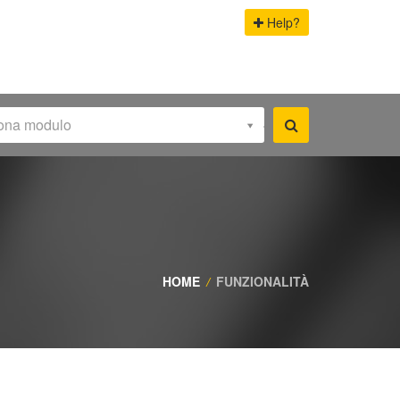
Help?
iona modulo
HOME
/
FUNZIONALITÀ