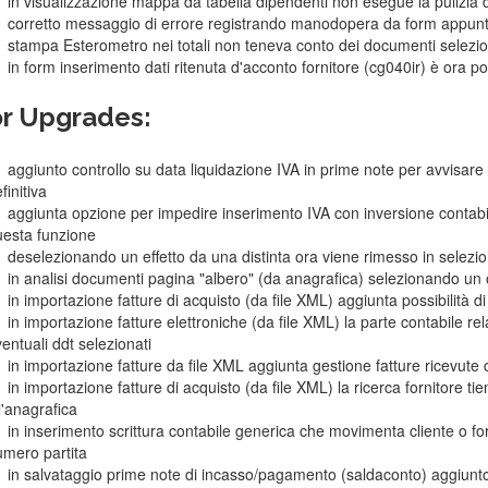
in visualizzazione mappa da tabella dipendenti non esegue la pulizia 
corretto messaggio di errore registrando manodopera da form appu
stampa Esterometro nei totali non teneva conto dei documenti selezio
in form inserimento dati ritenuta d'acconto fornitore (cg040ir) è ora po
r Upgrades:
aggiunto controllo su data liquidazione IVA in prime note per avvisare 
finitiva
aggiunta opzione per impedire inserimento IVA con inversione contab
esta funzione
deselezionando un effetto da una distinta ora viene rimesso in selezio
in analisi documenti pagina "albero" (da anagrafica) selezionando un o
in importazione fatture di acquisto (da file XML) aggiunta possibilità 
in importazione fatture elettroniche (da file XML) la parte contabile rel
entuali ddt selezionati
in importazione fatture da file XML aggiunta gestione fatture ricevute
in importazione fatture di acquisto (da file XML) la ricerca fornitore t
l'anagrafica
in inserimento scrittura contabile generica che movimenta cliente o f
mero partita
in salvataggio prime note di incasso/pagamento (saldaconto) aggiunto c