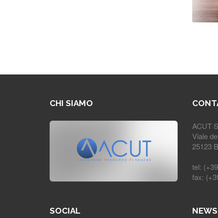
CHI SIAMO
CONT
ACUT Se
Viale de
25123 Br
tel: (+3
fax: (+
SOCIAL
NEWS