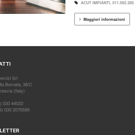
ACUT IMPIANTI, 011.002.285
Maggiori informazioni
ATTI
rvizi Srl
lla Bornata, 38/C
escia (Italy)
9) 030 44033
39) 030 2076599
LETTER