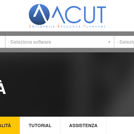
- Seleziona software
- Selez
À
ALITÀ
TUTORIAL
ASSISTENZA