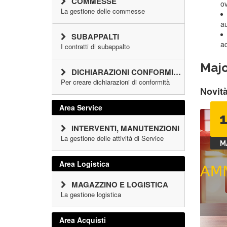
COMMESSE
ov
La gestione delle commesse
au
SUBAPPALTI
ac
I contratti di subappalto
Majo
DICHIARAZIONI CONFORMITÀ
Per creare dichiarazioni di conformità
Novità
Area Service
INTERVENTI, MANUTENZIONI
La gestione delle attività di Service
M
Area Logistica
MAGAZZINO E LOGISTICA
La gestione logistica
Area Acquisti