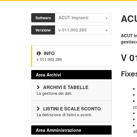
ACU
ACUT Impianti
Software
v 011.002.285
Versione
ACUT Im
gestisc
INFO
V 0
v 011.002.285
Fixe
Area Archivi
ARCHIVI E TABELLE
La gestione dei dati.
co
LISTINI E SCALE SCONTO
La definizione di listini e sconti.
Area Amministrazione
al