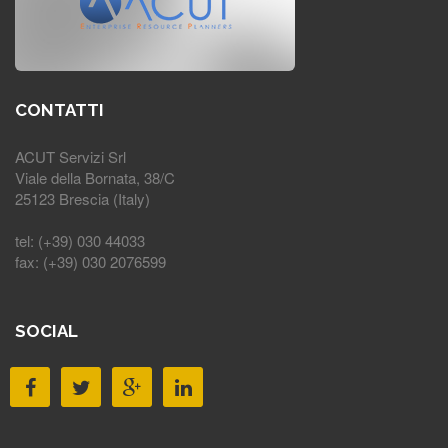
CONTATTI
ACUT Servizi Srl
Viale della Bornata, 38/C
25123 Brescia (Italy)
tel: (+39) 030 44033
fax: (+39) 030 2076599
SOCIAL