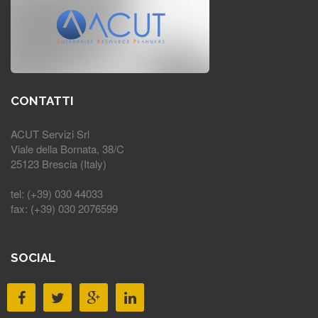
CONTATTI
ACUT Servizi Srl
Viale della Bornata, 38/C
25123 Brescia (Italy)
tel: (+39) 030 44033
fax: (+39) 030 2076599
SOCIAL
T